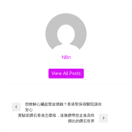
N8n
View All Posts
Post
想瞭解心臟超聲波價錢？香港聖保祿醫院讓你
Previous
安心
Navigation
Post
實驗室鑽石香港怎麼樣，迷雅鑽帶您走進高性
Next
價比的鑽石世界
Post