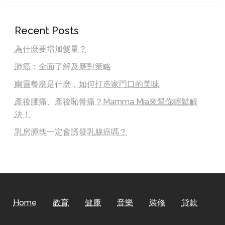
Recent Posts
為什麼要增加髮量？
肺癌：全面了解及應對策略
幽靈餐廳是什麼，如何打造家門口的美味
產後腰痛、產後恥骨痛？Mamma Mia來幫你輕鬆解
決！
乳房腫塊一定會誘發乳腺癌嗎？
Home
教育
健康
音樂
裝修
貸款