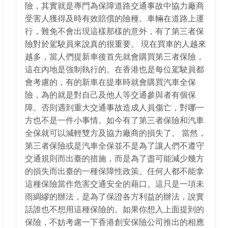
險，其實就是專門為保障道路交通事故中協力廠商
受害人獲得及時有效賠償的險種。車輛在道路上運
行，難免不會出現這樣那樣的意外，有了第三者保
險對於駕駛員來說真的很重要。 現在買車的人越來
越多，當人們提新車後首先就會購買第三者保險，
這在內地是強制執行的。在香港也是每位駕駛員都
會考慮的，有的新車在提車時就會購買汽車全保
險，為的就是對自己及他人等交通參與者有個保
障。否則遇到重大交通事故造成人員傷亡，對哪一
方也不是一件小事情。如今有了第三者保險和汽車
全保就可以減輕雙方及協力廠商的損失了。 當然，
第三者保險或是汽車全保並不是為了讓人們不遵守
交通規則而出臺的措施，而是為了盡可能減少幾方
的損失而出臺的一種保障性政策。任何人都不能拿
這種保險當作危害交通安全的藉口。這只是一項未
雨綢繆的辦法，是為了保證各方利益的辦法，說實
話誰也不想用這種保險的。如果你想入上面提到的
保險，不妨考慮一下香港創安保險公司推出的相應