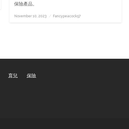
保險產品。
Posted
November 10, 2023
Fancypeacock57
On
育兒
保險