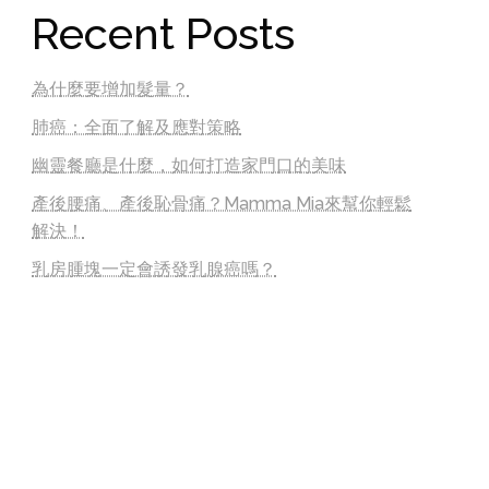
Recent Posts
為什麼要增加髮量？
肺癌：全面了解及應對策略
幽靈餐廳是什麼，如何打造家門口的美味
產後腰痛、產後恥骨痛？Mamma Mia來幫你輕鬆
解決！
乳房腫塊一定會誘發乳腺癌嗎？